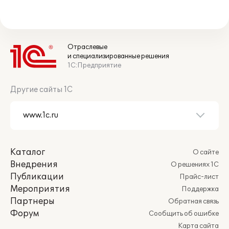
Отраслевые
и специализированные решения
1С:Предприятие
Другие сайты 1С
Каталог
О сайте
Внедрения
О решениях 1С
Публикации
Прайс-лист
Мероприятия
Поддержка
Партнеры
Обратная связь
Форум
Сообщить об ошибке
Карта сайта