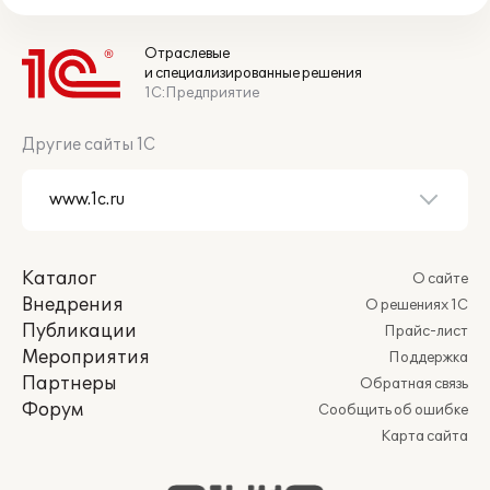
Отраслевые
и специализированные решения
1С:Предприятие
Другие сайты 1С
Каталог
О сайте
Внедрения
О решениях 1С
Публикации
Прайс-лист
Мероприятия
Поддержка
Партнеры
Обратная связь
Форум
Сообщить об ошибке
Карта сайта