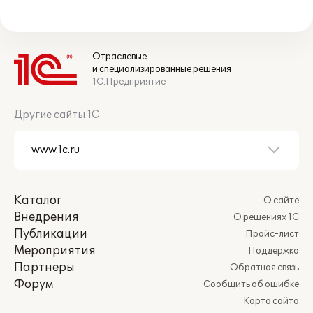
Отраслевые
и специализированные решения
1С:Предприятие
Другие сайты 1С
Каталог
О сайте
Внедрения
О решениях 1С
Публикации
Прайс-лист
Мероприятия
Поддержка
Партнеры
Обратная связь
Форум
Сообщить об ошибке
Карта сайта