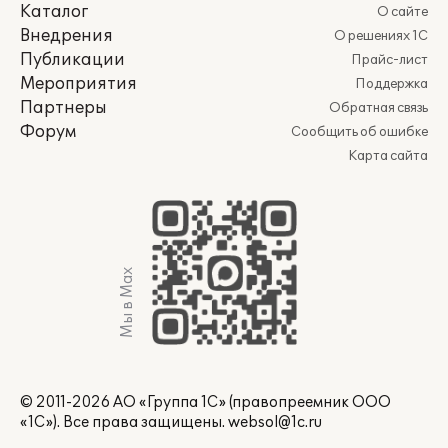
Каталог
О сайте
Внедрения
О решениях 1С
Публикации
Прайс-лист
Мероприятия
Поддержка
Партнеры
Обратная связь
Форум
Сообщить об ошибке
Карта сайта
Мы в Max
© 2011-2026 АО «Группа 1С» (правопреемник ООО
«1С»). Все права защищены.
websol@1c.ru