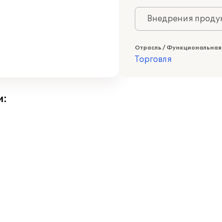
Внедрения продук
Отрасль / Функциональная
Торговля
и: