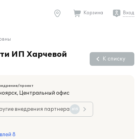
Корзина
Вход
новны
сти ИП Харчевой
К списку
недрение/проект
сноярск, Центральный офис
ругие внедрения партнера
615
влей 8