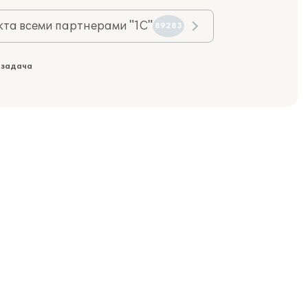
та всеми партнерами "1С"
89283
 задача