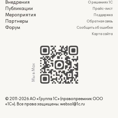
Внедрения
О решениях 1С
Публикации
Прайс-лист
Мероприятия
Поддержка
Партнеры
Обратная связь
Форум
Сообщить об ошибке
Карта сайта
Мы в Max
© 2011-2026 АО «Группа 1С» (правопреемник ООО
«1С»). Все права защищены.
websol@1c.ru