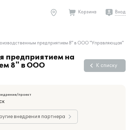
Корзина
Вход
производственным предприятием 8" в ООО "Управляющая"
я предприятием на
ем 8" в ООО
К списку
недрение/проект
ск
ругие внедрения партнера