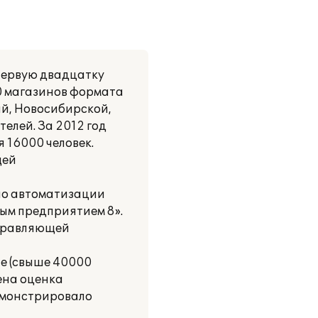
 первую двадцатку
0 магазинов формата
ай, Новосибирской,
елей. За 2012 год
 16000 человек.
щей
 по автоматизации
ым предприятием 8».
управляющей
е (свыше 40000
дена оценка
емонстрировало