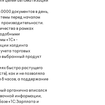
ля целей автоматизации
0000 документов в день,
стемы перед началом
 производительности.
ичества в рамках
 подобными
мы «1С» -
зации холдинга
учета торговых
то выбранный продукт
иях быстро растущего
в), как и не позволяла
 8 часов, а поддержание
рый органично вписался
авочной информации,
базе «1С:Зарплата и