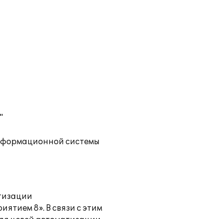
"
информационной системы
атизации
тием 8». В связи с этим