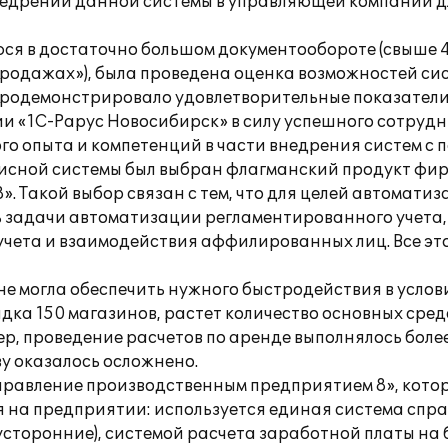
недрении данной системы в управляющей компании д
я в достаточно большом документообороте (свыше 4
 продажах»), была проведена оценка возможностей си
продемонстрировало удовлетворительные показатели
и «1С-Рарус Новосибирск» в силу успешного сотрудн
го опыта и компетенций в части внедрения систем с
исной системы был выбран флагманский продукт фир
 Такой выбор связан с тем, что для целей автомати
 задачи автоматизации регламентированного учета, 
учета и взаимодействия аффилированных лиц. Все э
е могла обеспечить нужного быстродействия в услов
а 150 магазинов, растет количество основных средст
р, проведение расчетов по аренде выполнялось более
у оказалось осложнено.
Управление производственным предприятием 8», кото
 на предприятии: используется единая система спр
торонние), системой расчета заработной платы на 