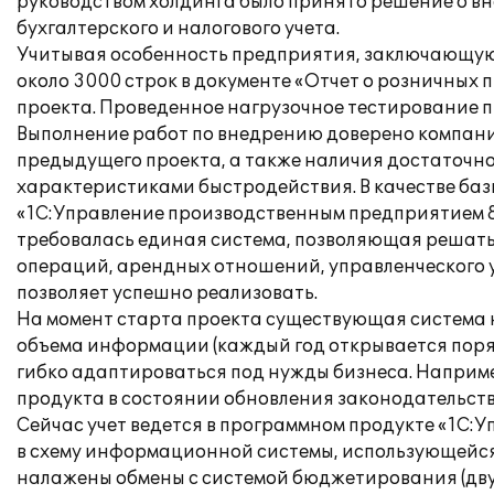
руководством холдинга было принято решение о в
бухгалтерского и налогового учета.
Учитывая особенность предприятия, заключающуюс
около 3000 строк в документе «Отчет о розничных
проекта. Проведенное нагрузочное тестирование 
Выполнение работ по внедрению доверено компани
предыдущего проекта, а также наличия достаточно
характеристиками быстродействия. В качестве баз
«1С:Управление производственным предприятием 8».
требовалась единая система, позволяющая решать
операций, арендных отношений, управленческого 
позволяет успешно реализовать.
На момент старта проекта существующая система н
объема информации (каждый год открывается порядк
гибко адаптироваться под нужды бизнеса. Наприме
продукта в состоянии обновления законодательств
Сейчас учет ведется в программном продукте «1С:
в схему информационной системы, использующейся
налажены обмены с системой бюджетирования (двус