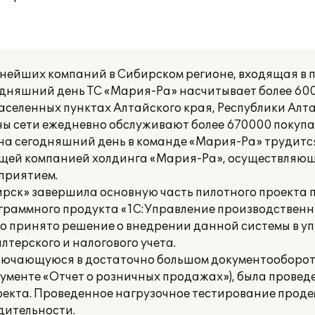
пнейших компаний в Сибирском регионе, входящая в
годняшний день ТС «Мария-Ра» насчитывает более 60
населенных пунктах Алтайского края, Республики Алт
ны сети ежедневно обслуживают более 670000 покупат
 на сегодняшний день в команде «Мария-Ра» трудится
щей компанией холдинга «Мария-Ра», осуществляю
приятием.
ирск» завершила основную часть пилотного проекта
граммного продукта «1С:Управление производственн
ыло принято решение о внедрении данной системы в 
терского и налогового учета.
лючающуюся в достаточно большом документооборот
окументе «Отчет о розничных продажах»), была прове
оекта. Проведенное нагрузочное тестирование прод
дительности.