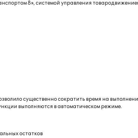
анспортом 8», системой управления товародвижением
зволило существенно сократить время на выполнен
 функции выполняются в автоматическом режиме.
чальных остатков