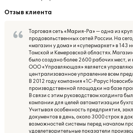
Отзыв клиента
Торговая сеть «Мария-Ра» — одна из кру
продовольственных сетей России. На се
«магазин у дома» и «супермаркет» в 143 
Томской и Кемеровской областях. Магази
было создано более 2600 рабочих мест, и
ООО «Управляющая» является управляю
централизованное управление всем пред
В 2012 году компания «1С-Рарус Новосиб
производственной площадки на базе про
В связи с этим руководством холдинга б
компании для целей автоматизации бухгал
Учитывая особенность предприятия, зак
документов в день, около 3000 строк в д
возможностей системы перед началом пр
удовлетворительные показатели произво