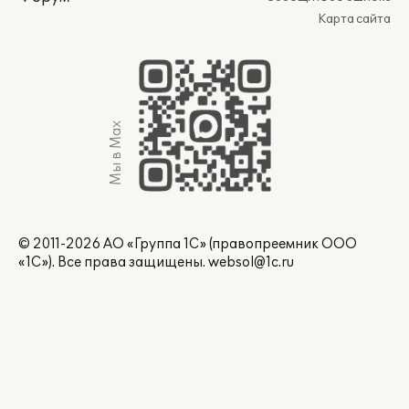
Карта сайта
Мы в Max
© 2011-2026 АО «Группа 1С» (правопреемник ООО
«1С»). Все права защищены.
websol@1c.ru