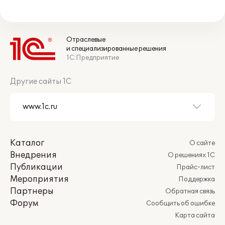
Отраслевые
и специализированные решения
1С:Предприятие
Другие сайты 1С
Каталог
О сайте
Внедрения
О решениях 1С
Публикации
Прайс-лист
Мероприятия
Поддержка
Партнеры
Обратная связь
Форум
Сообщить об ошибке
Карта сайта