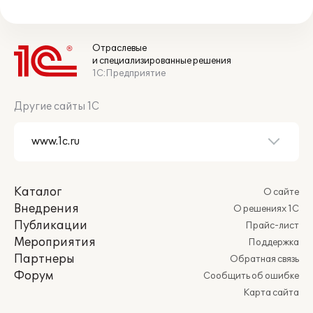
Отраслевые
и специализированные решения
1С:Предприятие
Другие сайты 1С
Каталог
О сайте
Внедрения
О решениях 1С
Публикации
Прайс-лист
Мероприятия
Поддержка
Партнеры
Обратная связь
Форум
Сообщить об ошибке
Карта сайта