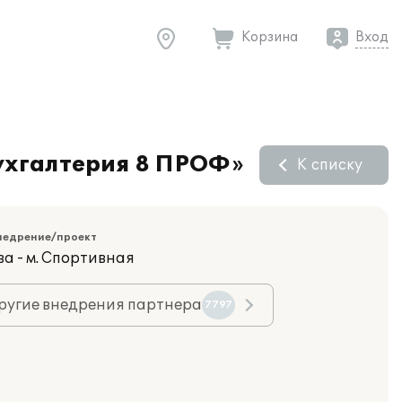
Корзина
Вход
ухгалтерия 8 ПРОФ»
К списку
недрение/проект
ва - м. Спортивная
ругие внедрения партнера
7797