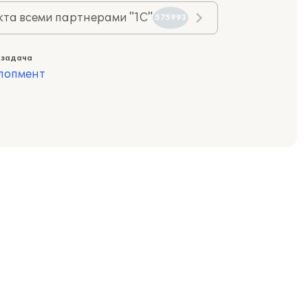
та всеми партнерами "1С"
575993
 задача
лопмент