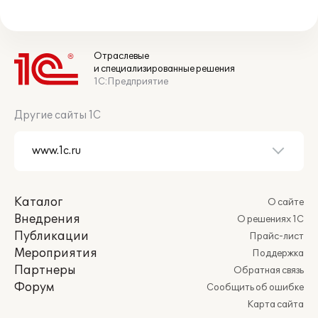
Отраслевые
и специализированные решения
1С:Предприятие
Другие сайты 1С
Каталог
О сайте
Внедрения
О решениях 1С
Публикации
Прайс-лист
Мероприятия
Поддержка
Партнеры
Обратная связь
Форум
Сообщить об ошибке
Карта сайта