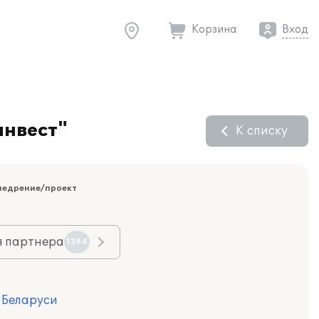
Корзина
Вход
инвест"
К списку
недрение/проект
я партнера
1394
я Беларуси