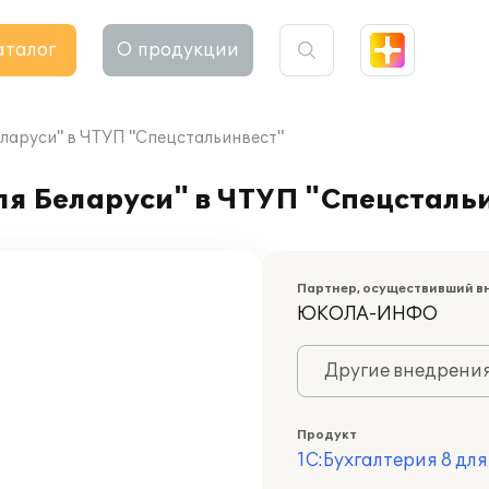
аталог
О продукции
еларуси" в ЧТУП "Спецстальинвест"
ля Беларуси" в ЧТУП "Спецсталь
Партнер, осуществивший в
ЮКОЛА-ИНФО
Другие внедрени
Продукт
1С:Бухгалтерия 8 дл