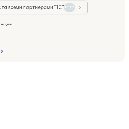
та всеми партнерами "1С"
15127
 задача
ия