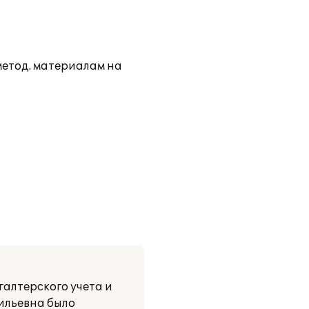
метод. материалам на
алтерского учета и
ильевна было