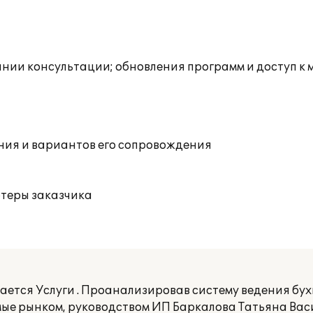
инии консультации; обновления программ и доступ к 
ния и вариантов его сопровождения
ютеры заказчика
ется Услуги . Проанализировав систему ведения бухг
ые рынком, руководством ИП Баркалова Татьяна Вас