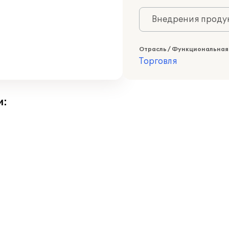
Внедрения продук
Отрасль / Функциональная
Торговля
и: