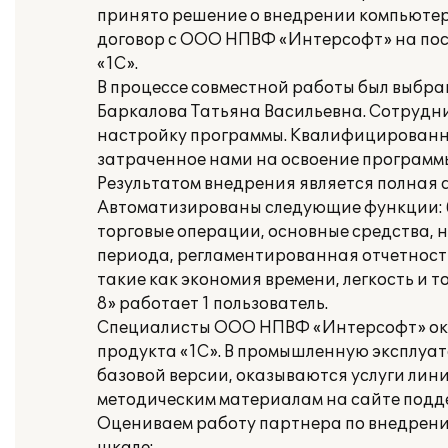
принято решение о внедрении компьютери
договор с ООО НПВФ «Интерсофт» на пос
«1С».
В процессе совместной работы был выбр
Баркалова Татьяна Васильевна. Сотруд
настройку программы. Квалифицированны
затраченное нами на освоение программ
Результатом внедрения является полная 
Автоматизированы следующие функции: б
торговые операции, основные средства, 
периода, регламентированная отчетность
такие как экономия времени, легкость и 
8» работает 1 пользователь.
Специалисты ООО НПВФ «Интерсофт» ока
продукта «1С». В промышленную эксплуа
базовой версии, оказываются услуги лин
методическим материалам на сайте подд
Оцениваем работу партнера по внедрен