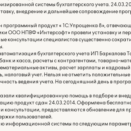
зированной системы бухгалтерского учета. 24.03.2
тавку, внедрение и дальнейшее сопровождение про
ан программный продукт « 1С:Упрощенка 8», отвечаю
ники ООО НПВФ «Интерсофт» провели установку и пе
е консультации специалистов существенно сократи
ы.
автоматизация бухгалтерского учета ИП Баркалова Т
анк и касса, расчеты с контрагентами, товарно-мат
нематериальные активы, расчет зарплаты и кадровый
, налоговый учет. Нельзя не отметить положительные
точность ведения учета. На сегодняшний день в прогр
зали квалифицированную помощь в подборе и внед
тацию продукт сдан 24.03.2014. Оформлена бесплат
ии консультации, предоставляются обновление для пр
ержки пользователей.
ию информационной системы по следующим параметр