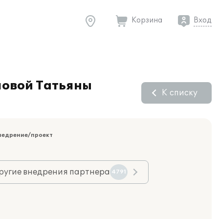
Корзина
Вход
ловой Татьяны
К списку
недрение/проект
ругие внедрения партнера
4791