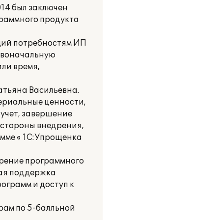
014 был заключен
граммного продукта
щий потребностям ИП
рвоначальную
ли время,
атьяна Васильевна.
ериальные ценности,
 учет, завершение
 стороны внедрения,
амме « 1С:Упрощенка
рение программного
ная поддержка
ограмм и доступ к
ам по 5-балльной