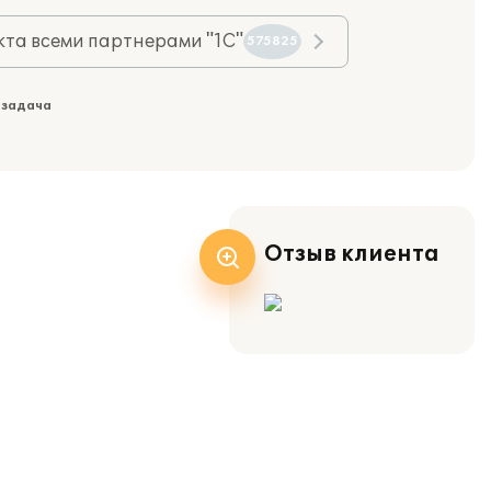
та всеми партнерами "1С"
575825
 задача
Отзыв клиента