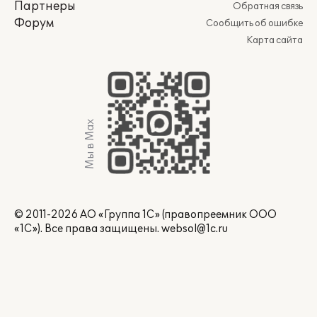
Партнеры
Обратная связь
Форум
Сообщить об ошибке
Карта сайта
Мы в Max
© 2011-2026 АО «Группа 1С» (правопреемник ООО
«1С»). Все права защищены.
websol@1c.ru