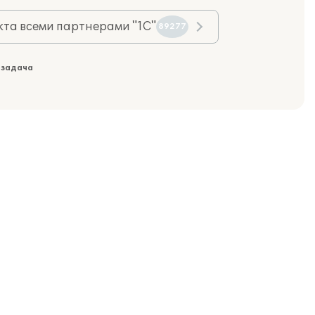
та всеми партнерами "1С"
89277
 задача