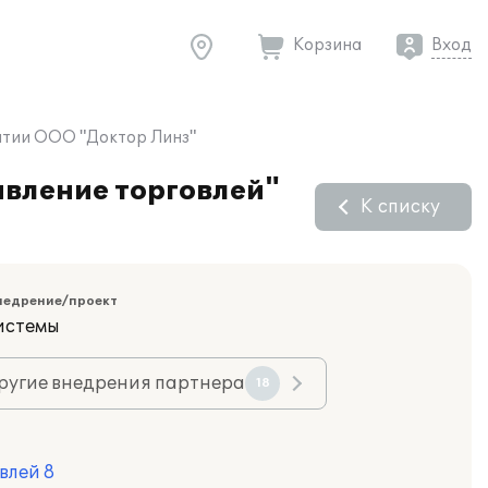
Корзина
Вход
иятии ООО "Доктор Линз"
авление торговлей"
К списку
недрение/проект
истемы
ругие внедрения партнера
18
влей 8