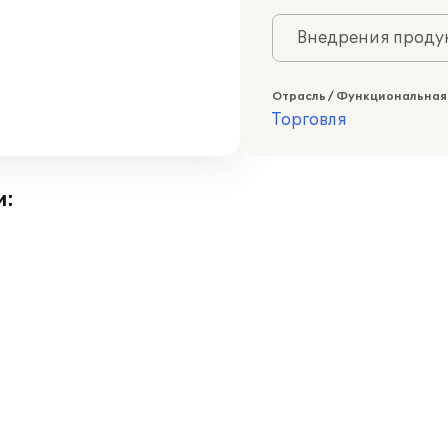
Внедрения продук
Отрасль / Функциональная
Торговля
и: