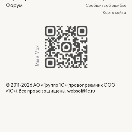
Форум
Сообщить об ошибке
Карта сайта
Мы в Max
© 2011-2026 АО «Группа 1С» (правопреемник ООО
«1С»). Все права защищены.
websol@1c.ru