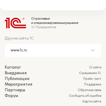
Отраслевые
и специализированные решения
1С:Предприятие
Другие сайты 1С
Каталог
О сайте
Внедрения
О решениях 1С
Публикации
Прайс-лист
Мероприятия
Поддержка
Партнеры
Обратная связь
Форум
Сообщить об ошибке
Карта сайта