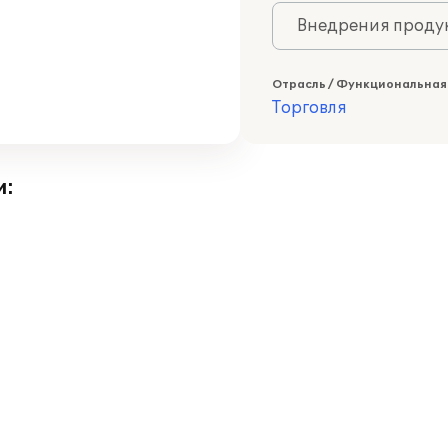
Внедрения продук
Отрасль / Функциональная
Торговля
и: