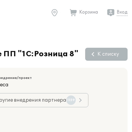
Корзина
Вход
 ПП "1С:Розница 8"
К списку
недрение/проект
еса
ругие внедрения партнера
1159