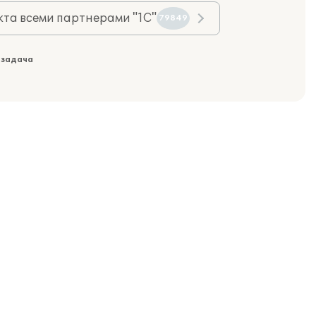
та всеми партнерами "1С"
79849
 задача