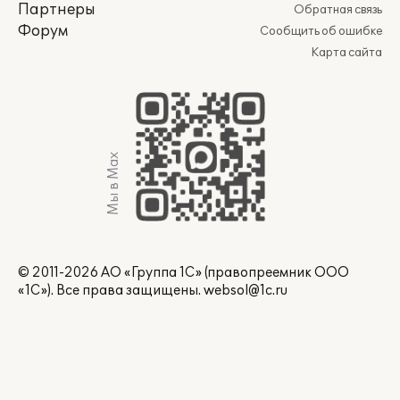
Партнеры
Обратная связь
Форум
Сообщить об ошибке
Карта сайта
Мы в Max
© 2011-2026 АО «Группа 1С» (правопреемник ООО
«1С»). Все права защищены.
websol@1c.ru