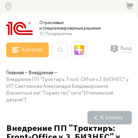
Отраслевые
и специализированные
решения
1С:Предприятие
Вход
Каталог
Главная
Внедрения
Внедрение ПП "Трактиръ: Front-Office v.3. БИЗНЕС" у
ИП Светланова Александра Владимировича
(Банкетный зал "Торжество" сети "Итальянский
дворик")
К списку
Внедрение ПП "Трактиръ:
Front-Office v.3. БИЗНЕС" у