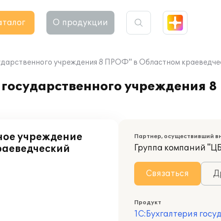
аталог
О продукции
ударственного учреждения 8 ПРОФ" в Областном краеведче
 государственного учреждения 8
ное учреждение
Партнер, осуществивший в
раеведческий
Группа компаний "Ц
Связаться
Д
Продукт
1С:Бухгалтерия госу