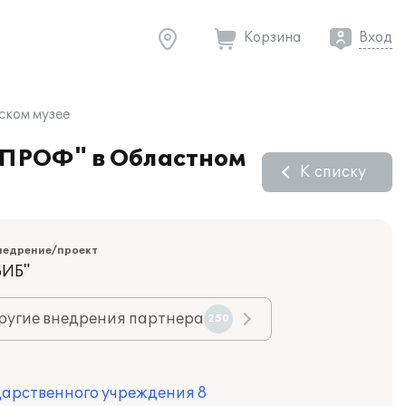
Корзина
Вход
ском музее
 ПРОФ" в Областном
К списку
недрение/проект
БИБ"
ругие внедрения партнера
250
дарственного учреждения 8