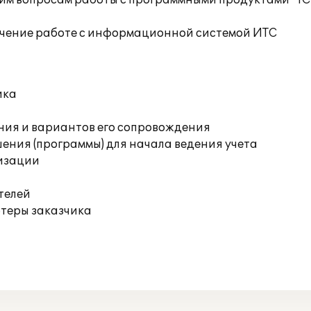
им вопросам работы с программными продуктами "1С
учение работе с информационной системой ИТС
ика
ния и вариантов его сопровождения
ения (программы) для начала ведения учета
изации
телей
ютеры заказчика