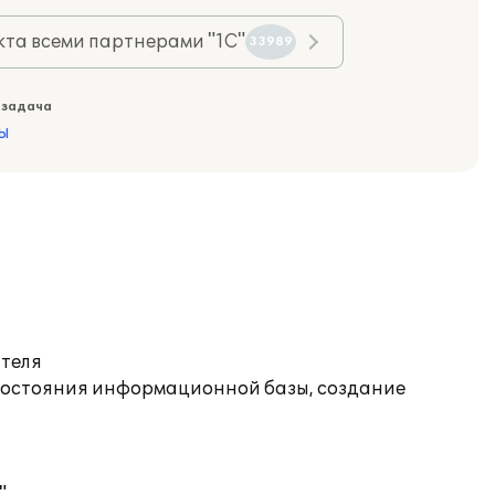
та всеми партнерами "1С"
33989
 задача
ы
ателя
состояния информационной базы, создание