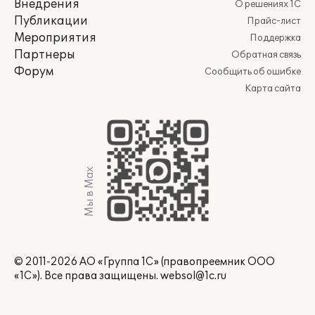
Внедрения
О решениях 1С
Публикации
Прайс-лист
Мероприятия
Поддержка
Партнеры
Обратная связь
Форум
Сообщить об ошибке
Карта сайта
Мы в Max
© 2011-2026 АО «Группа 1С» (правопреемник ООО
«1С»). Все права защищены.
websol@1c.ru