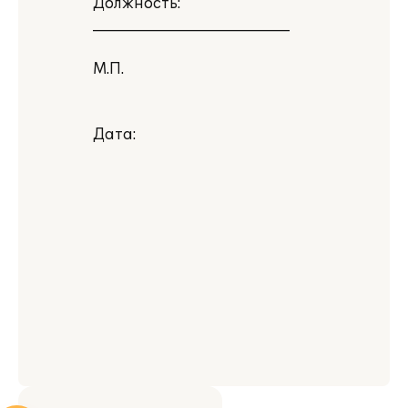
Должность:
___________________________
М.П.
Дата: