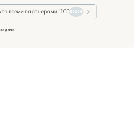
та всеми партнерами "1С"
89264
 задача