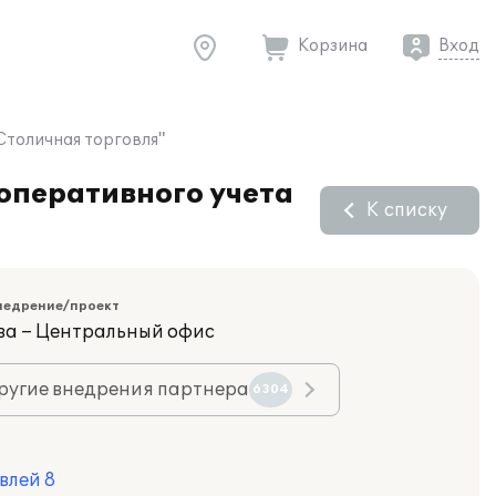
Корзина
Вход
Столичная торговля"
оперативного учета
К списку
недрение/проект
ва – Центральный офис
ругие внедрения партнера
6304
влей 8