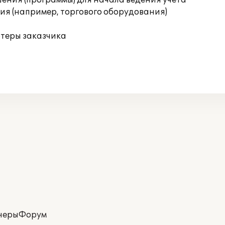
ения (программы) для начала ведения учета
я (например, торгового оборудования)
ютеры заказчика
неры
Форум