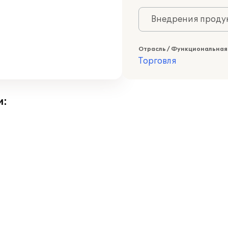
Внедрения продук
Отрасль / Функциональная
Торговля
и: