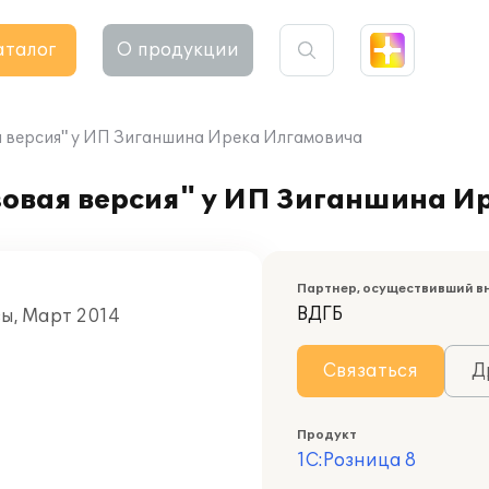
аталог
О продукции
я версия" у ИП Зиганшина Ирека Илгамовича
зовая версия" у ИП Зиганшина И
Партнер, осуществивший в
ВДГБ
зы, Март 2014
Связаться
Д
Продукт
1С:Розница 8