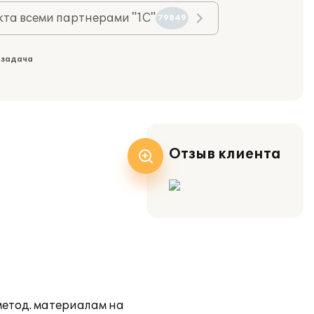
та всеми партнерами "1С"
79849
 задача
Отзыв клиента
метод. материалам на