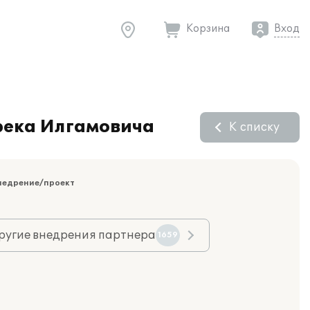
Корзина
Вход
река Илгамовича
К списку
недрение/проект
ругие внедрения партнера
1659