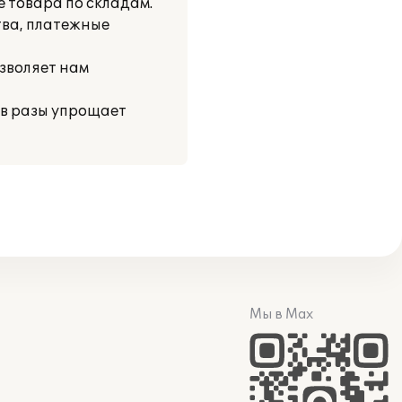
 товара по складам.
тва, платежные
зволяет нам
 в разы упрощает
Мы в Max