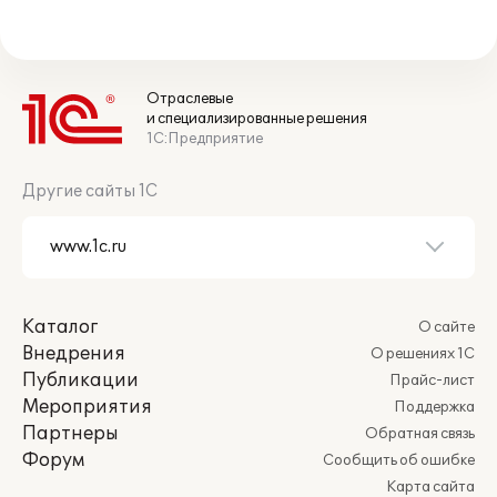
Отраслевые
и специализированные решения
1С:Предприятие
Другие сайты 1С
Каталог
О сайте
Внедрения
О решениях 1С
Публикации
Прайс-лист
Мероприятия
Поддержка
Партнеры
Обратная связь
Форум
Сообщить об ошибке
Карта сайта