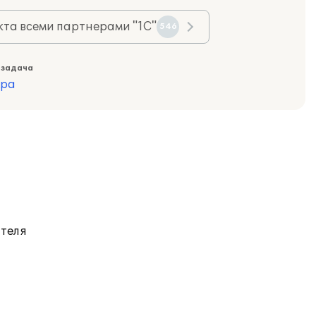
та всеми партнерами "1С"
546
 задача
ура
ателя