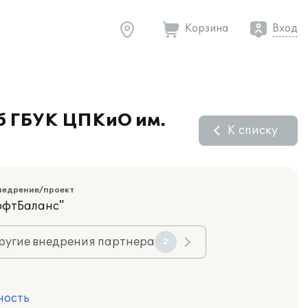
Корзина
Вход
Пб ГБУК ЦПКиО им.
К списку
недрение/проект
офтБаланс"
ругие внедрения партнера
2
ность