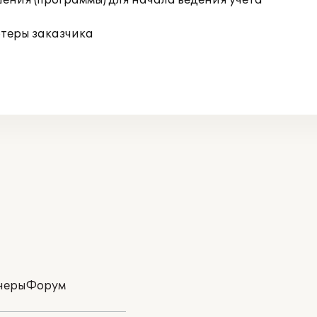
ения (программы) для начала ведения учета
ютеры заказчика
неры
Форум