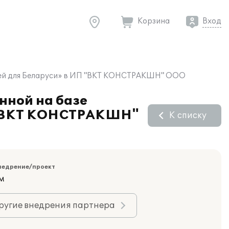
Корзина
Вход
овлей для Беларуси» в ИП "ВКТ КОНСТРАКШН" ООО
нной на базе
П "ВКТ КОНСТРАКШН"
К списку
недрение/проект
м
ругие внедрения партнера