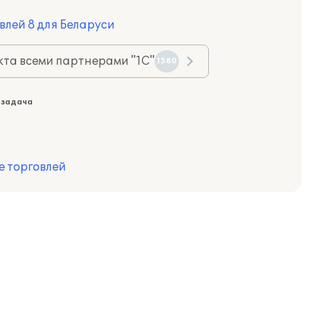
влей 8 для Беларуси
та всеми партнерами "1С"
1580
 задача
е торговлей