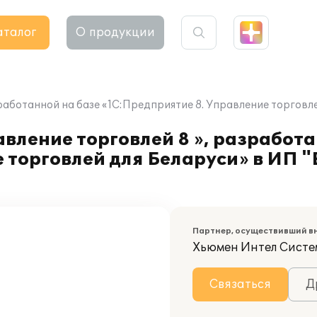
аталог
О продукции
зработанной на базе «1С:Предприятие 8. Управление торг
ление торговлей 8 », разработа
е торговлей для Беларуси» в И
Партнер, осуществивший в
Хьюмен Интел Систе
Связаться
Д