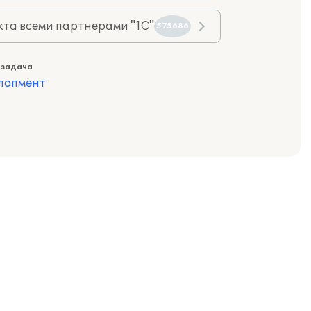
та всеми партнерами "1С"
575686
 задача
лопмент