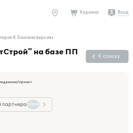
Корзина
Вход
ерия 8. Базовая версия»
тСтрой" на базе ПП
К списку
недрение/проект
я партнера
15990