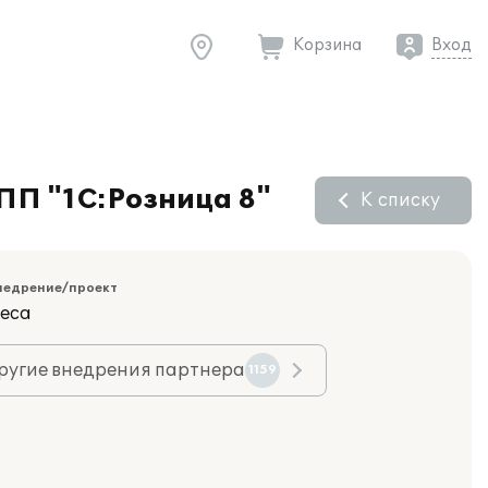
Корзина
Вход
ПП "1С:Розница 8"
К списку
недрение/проект
еса
ругие внедрения партнера
1159