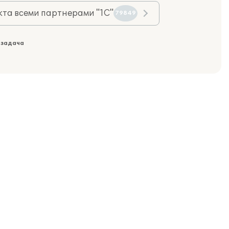
та всеми партнерами "1С"
79849
 задача