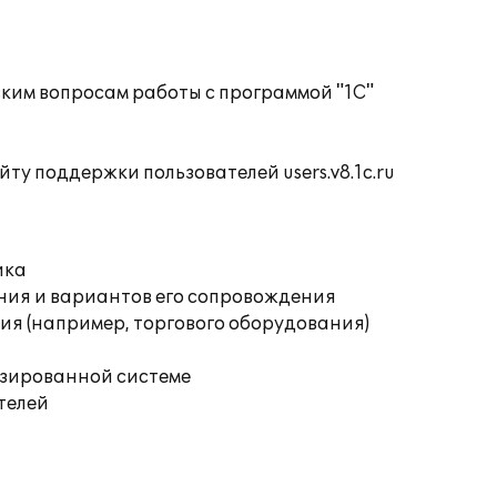
ким вопросам работы с программой "1С"
ту поддержки пользователей users.v8.1c.ru
ика
ния и вариантов его сопровождения
я (например, торгового оборудования)
изированной системе
телей