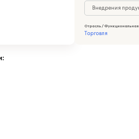
Внедрения продук
Отрасль / Функциональная
Торговля
и: