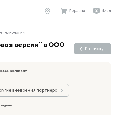
Корзина
Вход
е Технологии"
овая версия" в ООО
К списку
недрение/проект
ругие внедрения партнера
 задача