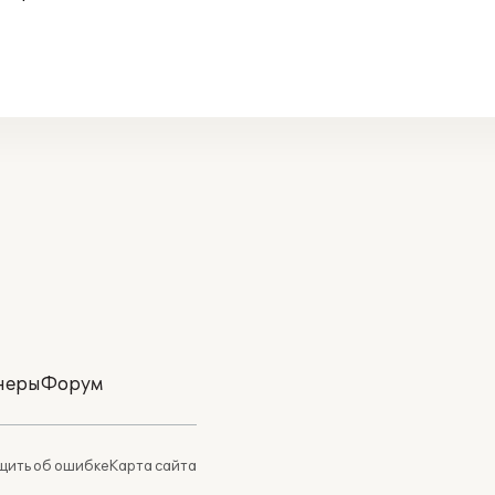
неры
Форум
ить об ошибке
Карта сайта