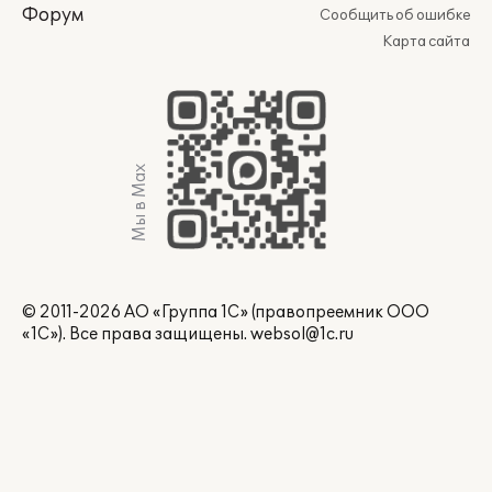
Форум
Сообщить об ошибке
Карта сайта
Мы в Max
© 2011-2026 АО «Группа 1С» (правопреемник ООО
«1С»). Все права защищены.
websol@1c.ru