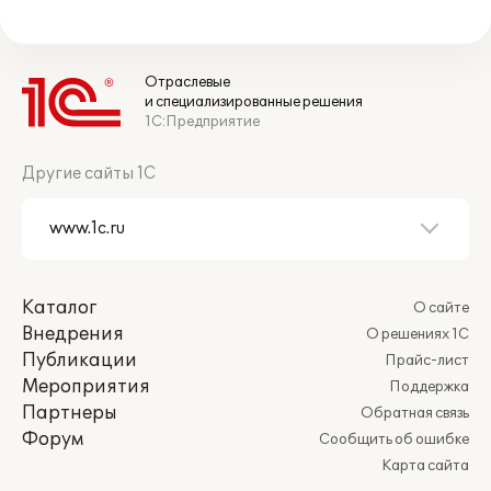
Отраслевые
и специализированные решения
1С:Предприятие
Другие сайты 1С
Каталог
О сайте
Внедрения
О решениях 1С
Публикации
Прайс-лист
Мероприятия
Поддержка
Партнеры
Обратная связь
Форум
Сообщить об ошибке
Карта сайта