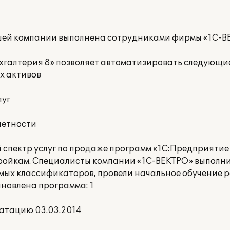
шей компании выполнена сотрудниками фирмы «1С-В
хгалтерия 8» позволяет автоматизировать следующие
х активов
луг
четности
спектр услуг по продаже программ «1С:Предприятие 
ойкам. Специалисты компании «1С-ВЕКТРО» выполни
мых классификаторов, провели начальное обучение р
ановлена программа: 1
атацию 03.03.2014