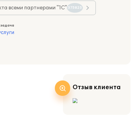
та всеми партнерами "1С"
575825
 задача
слуги
Отзыв клиента