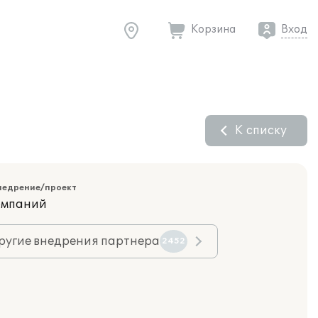
Корзина
Вход
К списку
недрение/проект
компаний
ругие внедрения партнера
2452