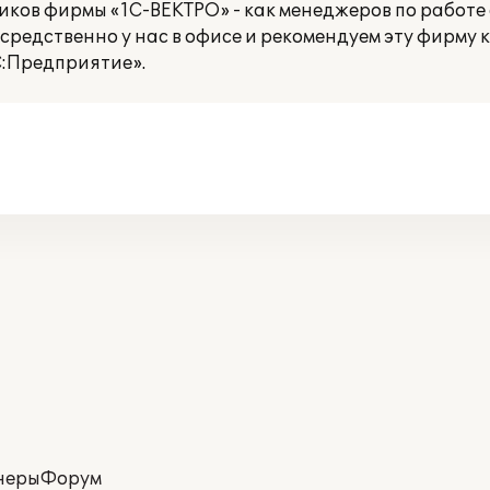
ков фирмы «1С-ВЕКТРО» - как менеджеров по работе с
редственно у нас в офисе и рекомендуем эту фирму 
С:Предприятие».
неры
Форум