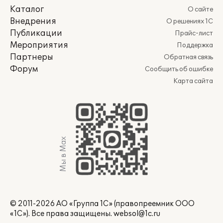
Каталог
О сайте
Внедрения
О решениях 1С
Публикации
Прайс-лист
Мероприятия
Поддержка
Партнеры
Обратная связь
Форум
Сообщить об ошибке
Карта сайта
Мы в Max
© 2011-2026 АО «Группа 1С» (правопреемник ООО
«1С»). Все права защищены.
websol@1c.ru