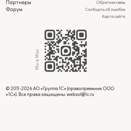
Партнеры
Обратная связь
Форум
Сообщить об ошибке
Карта сайта
Мы в Max
© 2011-2026 АО «Группа 1С» (правопреемник ООО
«1С»). Все права защищены.
websol@1c.ru