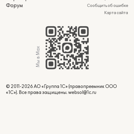
Форум
Сообщить об ошибке
Карта сайта
Мы в Max
© 2011-2026 АО «Группа 1С» (правопреемник ООО
«1С»). Все права защищены.
websol@1c.ru