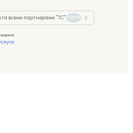
та всеми партнерами "1С"
575930
 задача
слуги