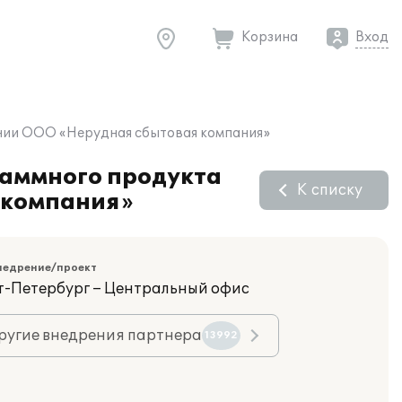
Корзина
Вход
ании ООО «Нерудная сбытовая компания»
раммного продукта
К списку
 компания»
недрение/проект
кт-Петербург – Центральный офис
ругие внедрения партнера
13992