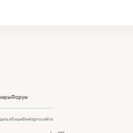
неры
Форум
ить об ошибке
Карта сайта