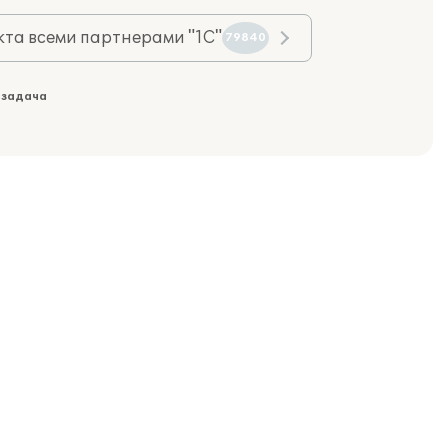
та всеми партнерами "1С"
79840
 задача