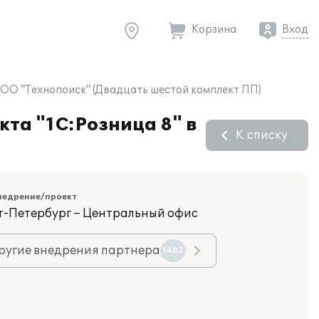
Корзина
Вход
ООО "Технопоиск" (Двадцать шестой комплект ПП)
та "1С:Розница 8" в
К списку
недрение/проект
кт-Петербург – Центральный офис
ругие внедрения партнера
1402