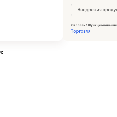
Внедрения продук
Отрасль / Функциональная
Торговля
и: