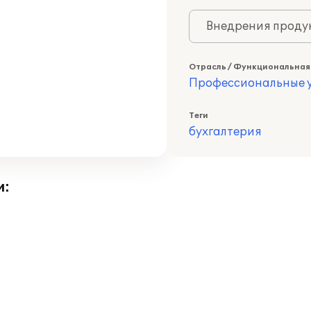
Внедрения продук
Отрасль / Функциональная
Профессиональные у
Теги
бухгалтерия
и: