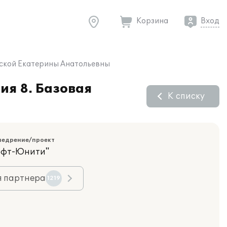
Корзина
Вход
нской Екатерины Анатольевны
ия 8. Базовая
К списку
недрение/проект
офт-Юнити"
я партнера
1219