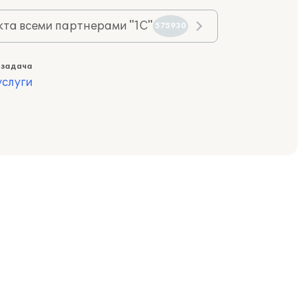
та всеми партнерами "1С"
575930
 задача
слуги