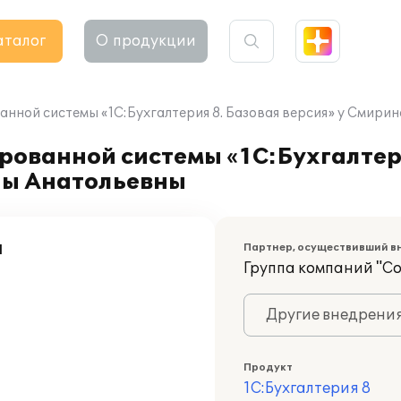
аталог
О продукции
нной системы «1С:Бухгалтерия 8. Базовая версия» у Смири
рованной системы «1С:Бухгалтер
ны Анатольевны
а
Партнер, осуществивший в
Группа компаний "С
Другие внедрени
Продукт
1С:Бухгалтерия 8