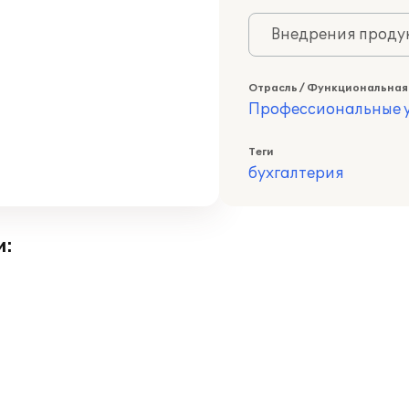
Внедрения продук
Отрасль / Функциональная
Профессиональные у
Теги
бухгалтерия
и: