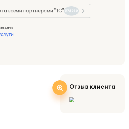
та всеми партнерами "1С"
575930
 задача
слуги
Отзыв клиента