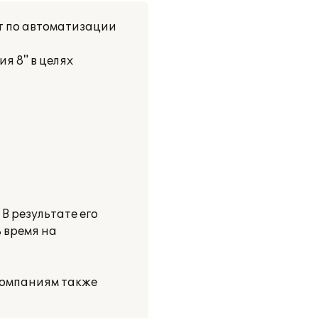
т по автоматизации
я 8" в целях
:
В результате его
 время на
компаниям также