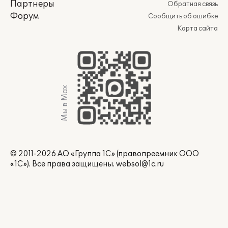
Партнеры
Обратная связь
Форум
Сообщить об ошибке
Карта сайта
Мы в Max
© 2011-2026 АО «Группа 1С» (правопреемник ООО
«1С»). Все права защищены.
websol@1c.ru