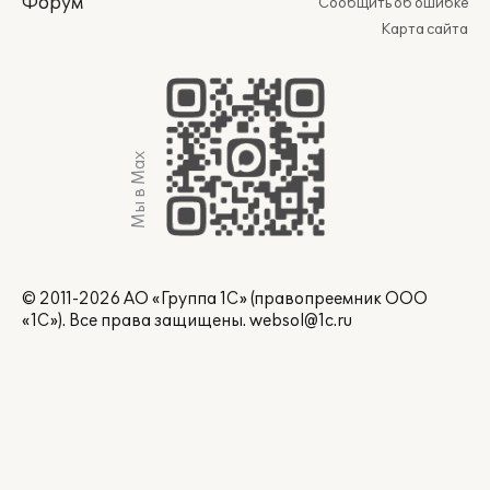
Форум
Сообщить об ошибке
Карта сайта
Мы в Max
© 2011-2026 АО «Группа 1С» (правопреемник ООО
«1С»). Все права защищены.
websol@1c.ru