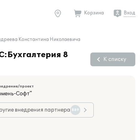
Корзина
Вход
Андреева Константина Николаевича
1С:Бухгалтерия 8
К списку
недрение/проект
юмень-Софт"
ругие внедрения партнера
889