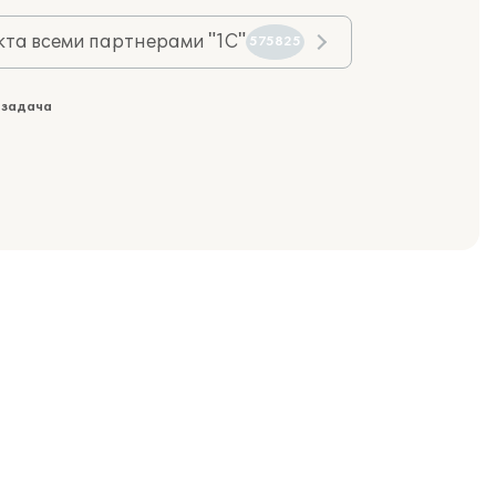
та всеми партнерами "1С"
575825
 задача