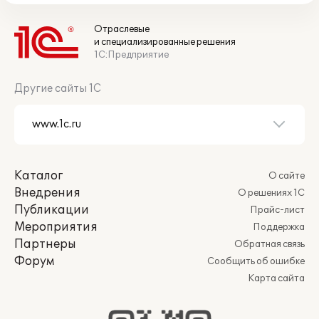
Отраслевые
и специализированные решения
1С:Предприятие
Другие сайты 1С
Каталог
О сайте
Внедрения
О решениях 1С
Публикации
Прайс-лист
Мероприятия
Поддержка
Партнеры
Обратная связь
Форум
Сообщить об ошибке
Карта сайта