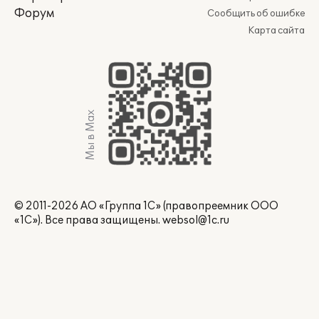
Форум
Сообщить об ошибке
Карта сайта
Мы в Max
© 2011-2026 АО «Группа 1С» (правопреемник ООО
«1С»). Все права защищены.
websol@1c.ru