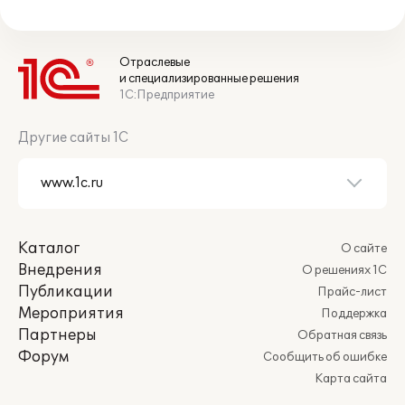
Отраслевые
и специализированные решения
1С:Предприятие
Другие сайты 1С
Каталог
О сайте
Внедрения
О решениях 1С
Публикации
Прайс-лист
Мероприятия
Поддержка
Партнеры
Обратная связь
Форум
Сообщить об ошибке
Карта сайта