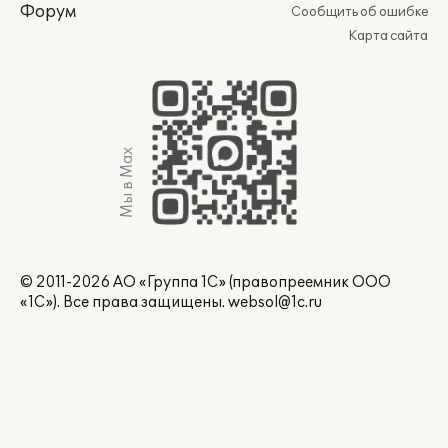
Форум
Сообщить об ошибке
Карта сайта
Мы в Max
© 2011-2026 АО «Группа 1С» (правопреемник ООО
«1С»). Все права защищены.
websol@1c.ru