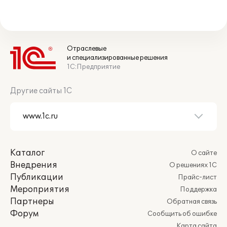
Отраслевые
и специализированные решения
1С:Предприятие
Другие сайты 1С
Каталог
О сайте
Внедрения
О решениях 1С
Публикации
Прайс-лист
Мероприятия
Поддержка
Партнеры
Обратная связь
Форум
Сообщить об ошибке
Карта сайта